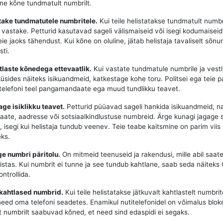
ane kõne tundmatult numbrilt.
take tundmatutele numbritele.
Kui teile helistatakse tundmatult numbr
e vastake. Petturid kasutavad sageli välismaiseid või isegi kodumaisei
teie jaoks tähendust. Kui kõne on oluline, jätab helistaja tavaliselt sõnu
ti.
tlaste kõnedega ettevaatlik.
Kui vastate tundmatule numbrile ja vest
küsides näiteks isikuandmeid, katkestage kohe toru. Politsei ega teie p
i telefoni teel pangamandaate ega muud tundlikku teavet.
age isiklikku teavet.
Petturid püüavad sageli hankida isikuandmeid, n
te, aadresse või sotsiaalkindlustuse numbreid. Ärge kunagi jagage 
l, isegi kui helistaja tundub veenev. Teie teabe kaitsmine on parim viis
ks.
ige numbri päritolu.
On mitmeid teenuseid ja rakendusi, mille abil saate 
listas. Kui numbrit ei tunne ja see tundub kahtlane, saab seda näiteks 
ntrollida.
 kahtlased numbrid.
Kui teile helistatakse jätkuvalt kahtlastelt numbrite
need oma telefoni seadetes. Enamikul nutitelefonidel on võimalus blok
t numbrilt saabuvad kõned, et need sind edaspidi ei segaks.