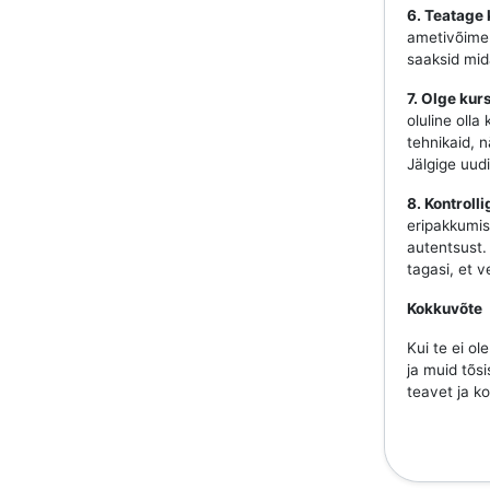
6. Teatage 
ametivõime. 
saaksid mida
7. Olge ku
oluline olla
tehnikaid, 
Jälgige uudi
8. Kontrolli
eripakkumis
autentsust. 
tagasi, et 
Kokkuvõte
Kui te ei ol
ja muid tõsi
teavet ja ko