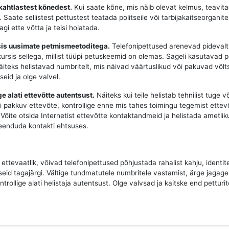
kahtlastest kõnedest.
Kui saate kõne, mis näib olevat kelmus, teavita
Saate sellistest pettustest teatada politseile või tarbijakaitseorganite
gi ette võtta ja teisi hoiatada.
rsis uusimate petmismeetoditega.
Telefonipettused arenevad pidevalt
 kursis sellega, millist tüüpi petuskeemid on olemas. Sageli kasutavad p
näiteks helistavad numbritelt, mis näivad väärtuslikud või pakuvad võlt
seid ja olge valvel.
ge alati ettevõtte autentsust.
Näiteks kui teile helistab tehnilist tuge v
i pakkuv ettevõte, kontrollige enne mis tahes toimingu tegemist ettev
Võite otsida Internetist ettevõtte kontaktandmeid ja helistada ametlik
veenduda kontakti ehtsuses.
e ettevaatlik, võivad telefonipettused põhjustada rahalist kahju, identi
seid tagajärgi. Vältige tundmatutele numbritele vastamist, ärge jagage 
ntrollige alati helistaja autentsust. Olge valvsad ja kaitske end petturit