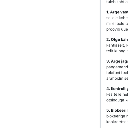
tuleb kahtl
1. Ärge vas
sellele koh
millel pole 
proovib uues
2. Olge kah
kahtlaselt, 
teilt kunag
3. Ärge jag
pangamandaa
telefoni tee
ärahoidmise
4. Kontroll
kes teile he
otsinguga ko
5. Blokeeri
blokeerige 
konkreetsel