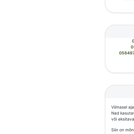
0
05649
Viimasel aj
Nad kasutava
või eksitav
Siin on mõne