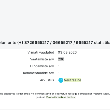
Numbrite
(+) 3726655217
/
06655217
/
6655217
statistik
Viimati vaadatud
03.08.2026
Vaatamiste arv
200
Hindamiste arv
1
Kommentaaride arv
1
Neutraalne
Arvustus
id sisaldavad isikuandmeid või kommentaarid on sobimatud, taotlege eemaldamist. Vaatame kaebus
jooksul.
[Saada ülevaatuse taotlus]