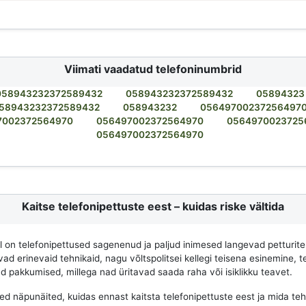
Viimati vaadatud telefoninumbrid
058943232372589432
058943232372589432
05894323
58943232372589432
058943232
05649700237256497
7002372564970
056497002372564970
0564970023725
056497002372564970
Kaitse telefonipettuste eest – kuidas riske vältida
al on telefonipettused sagenenud ja paljud inimesed langevad petturite
d erinevaid tehnikaid, nagu võltspolitsei kellegi teisena esinemine, te
ad pakkumised, millega nad üritavad saada raha või isiklikku teavet.
d näpunäited, kuidas ennast kaitsta telefonipettuste eest ja mida teha