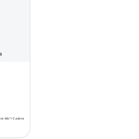
a
e läbi 1-2 päeva