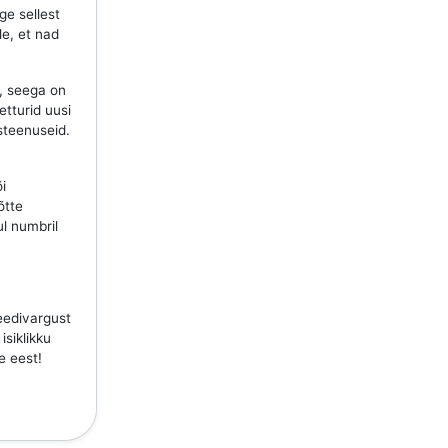
ge sellest
le, et nad
, seega on
etturid uusi
steenuseid.
õi
õtte
ul numbril
teedivargust
isiklikku
e eest!