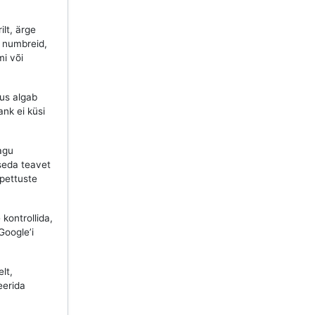
ilt, ärge
d numbreid,
mi või
lus algab
ank ei küsi
agu
seda teavet
 pettuste
kontrollida,
Google’i
lt,
eerida