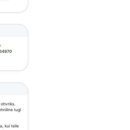
0
64970
 ohvriks.
hniline tugi
, kui teile