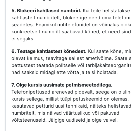
5. Blokeeri kahtlased numbrid.
Kui teile helistatakse
kahtlastelt numbritelt, blokeerige need oma telefoni
seadetes. Enamikul nutitelefonidel on võimalus blok
konkreetselt numbrilt saabuvad kõned, et need sind
ei segaks.
6. Teatage kahtlastest kõnedest.
Kui saate kõne, mi
olevat kelmus, teavitage sellest ametivõime. Saate s
pettustest teatada politseile või tarbijakaitseorganit
nad saaksid midagi ette võtta ja teisi hoiatada.
7. Olge kursis uusimate petmismeetoditega.
Telefonipettused arenevad pidevalt, seega on olulin
kursis sellega, millist tüüpi petuskeemid on olemas. 
kasutavad petturid uusi tehnikaid, näiteks helistava
numbritelt, mis näivad väärtuslikud või pakuvad
võltsteenuseid. Jälgige uudiseid ja olge valvel.