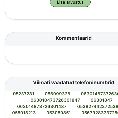
Kommentaarid
Viimati vaadatud telefoninumbrid
05237281
056999328
0630148737263
063018473726301847
06301847
063014873726301487
05382744237253
055918213
053059851
0567928323725