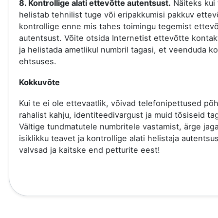
8. Kontrollige alati ettevõtte autentsust.
Näiteks kui 
helistab tehnilist tuge või eripakkumisi pakkuv ettev
kontrollige enne mis tahes toimingu tegemist ettevõ
autentsust. Võite otsida Internetist ettevõtte kont
ja helistada ametlikul numbril tagasi, et veenduda ko
ehtsuses.
Kokkuvõte
Kui te ei ole ettevaatlik, võivad telefonipettused põ
rahalist kahju, identiteedivargust ja muid tõsiseid tag
Vältige tundmatutele numbritele vastamist, ärge jag
isiklikku teavet ja kontrollige alati helistaja autentsu
valvsad ja kaitske end petturite eest!