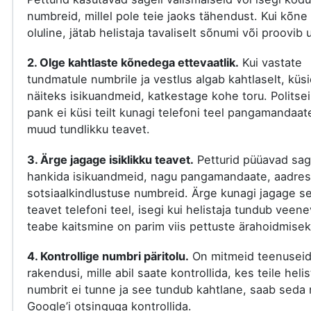
numbreid, millel pole teie jaoks tähendust. Kui kõne
oluline, jätab helistaja tavaliselt sõnumi või proovib 
2. Olge kahtlaste kõnedega ettevaatlik.
Kui vastate
tundmatule numbrile ja vestlus algab kahtlaselt, küs
näiteks isikuandmeid, katkestage kohe toru. Politsei
pank ei küsi teilt kunagi telefoni teel pangamandaat
muud tundlikku teavet.
3. Ärge jagage isiklikku teavet.
Petturid püüavad sag
hankida isikuandmeid, nagu pangamandaate, aadres
sotsiaalkindlustuse numbreid. Ärge kunagi jagage s
teavet telefoni teel, isegi kui helistaja tundub veene
teabe kaitsmine on parim viis pettuste ärahoidmisek
4. Kontrollige numbri päritolu.
On mitmeid teenuseid
rakendusi, mille abil saate kontrollida, kes teile helis
numbrit ei tunne ja see tundub kahtlane, saab seda 
Google’i otsinguga kontrollida.