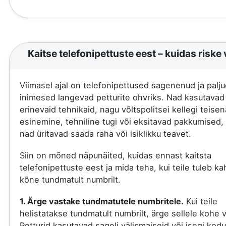
Kaitse telefonipettuste eest – kuidas riske 
Viimasel ajal on telefonipettused sagenenud ja palju
inimesed langevad petturite ohvriks. Nad kasutavad
erinevaid tehnikaid, nagu võltspolitsei kellegi teisen
esinemine, tehniline tugi või eksitavad pakkumised, 
nad üritavad saada raha või isiklikku teavet.
Siin on mõned näpunäited, kuidas ennast kaitsta
telefonipettuste eest ja mida teha, kui teile tuleb ka
kõne tundmatult numbrilt.
1. Ärge vastake tundmatutele numbritele.
Kui teile
helistatakse tundmatult numbrilt, ärge sellele kohe 
Petturid kasutavad sageli välismaiseid või isegi kod