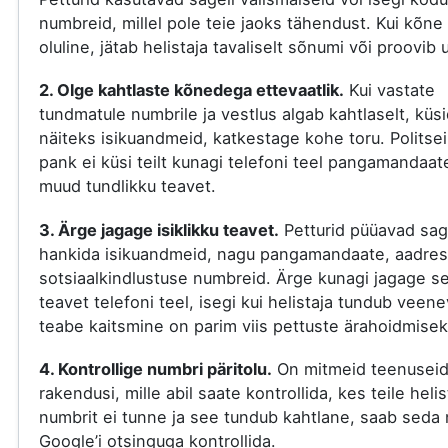
numbreid, millel pole teie jaoks tähendust. Kui kõne
oluline, jätab helistaja tavaliselt sõnumi või proovib 
2. Olge kahtlaste kõnedega ettevaatlik.
Kui vastate
tundmatule numbrile ja vestlus algab kahtlaselt, küs
näiteks isikuandmeid, katkestage kohe toru. Politsei
pank ei küsi teilt kunagi telefoni teel pangamandaat
muud tundlikku teavet.
3. Ärge jagage isiklikku teavet.
Petturid püüavad sag
hankida isikuandmeid, nagu pangamandaate, aadres
sotsiaalkindlustuse numbreid. Ärge kunagi jagage s
teavet telefoni teel, isegi kui helistaja tundub veene
teabe kaitsmine on parim viis pettuste ärahoidmisek
4. Kontrollige numbri päritolu.
On mitmeid teenuseid
rakendusi, mille abil saate kontrollida, kes teile helis
numbrit ei tunne ja see tundub kahtlane, saab seda 
Google’i otsinguga kontrollida.