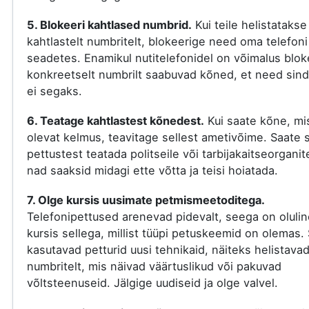
5. Blokeeri kahtlased numbrid.
Kui teile helistatakse
kahtlastelt numbritelt, blokeerige need oma telefoni
seadetes. Enamikul nutitelefonidel on võimalus blok
konkreetselt numbrilt saabuvad kõned, et need sind
ei segaks.
6. Teatage kahtlastest kõnedest.
Kui saate kõne, mi
olevat kelmus, teavitage sellest ametivõime. Saate s
pettustest teatada politseile või tarbijakaitseorganit
nad saaksid midagi ette võtta ja teisi hoiatada.
7. Olge kursis uusimate petmismeetoditega.
Telefonipettused arenevad pidevalt, seega on olulin
kursis sellega, millist tüüpi petuskeemid on olemas. 
kasutavad petturid uusi tehnikaid, näiteks helistava
numbritelt, mis näivad väärtuslikud või pakuvad
võltsteenuseid. Jälgige uudiseid ja olge valvel.