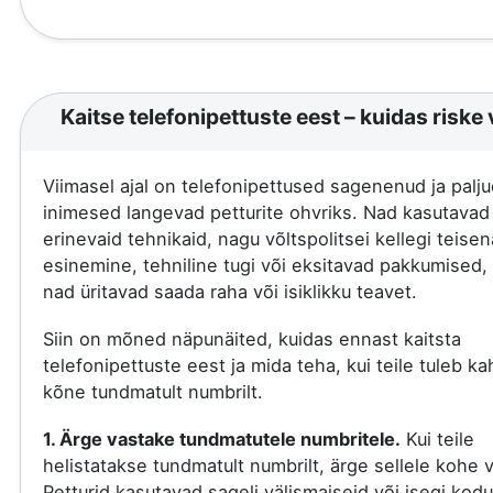
Kaitse telefonipettuste eest – kuidas riske 
Viimasel ajal on telefonipettused sagenenud ja palju
inimesed langevad petturite ohvriks. Nad kasutavad
erinevaid tehnikaid, nagu võltspolitsei kellegi teisen
esinemine, tehniline tugi või eksitavad pakkumised, 
nad üritavad saada raha või isiklikku teavet.
Siin on mõned näpunäited, kuidas ennast kaitsta
telefonipettuste eest ja mida teha, kui teile tuleb ka
kõne tundmatult numbrilt.
1. Ärge vastake tundmatutele numbritele.
Kui teile
helistatakse tundmatult numbrilt, ärge sellele kohe 
Petturid kasutavad sageli välismaiseid või isegi kod