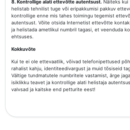
8. Kontrollige alati ettevõtte autentsust.
Näiteks kui 
helistab tehnilist tuge või eripakkumisi pakkuv ettev
kontrollige enne mis tahes toimingu tegemist ettevõ
autentsust. Võite otsida Internetist ettevõtte kont
ja helistada ametlikul numbril tagasi, et veenduda ko
ehtsuses.
Kokkuvõte
Kui te ei ole ettevaatlik, võivad telefonipettused põ
rahalist kahju, identiteedivargust ja muid tõsiseid tag
Vältige tundmatutele numbritele vastamist, ärge jag
isiklikku teavet ja kontrollige alati helistaja autentsu
valvsad ja kaitske end petturite eest!