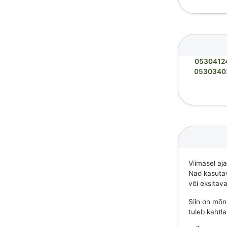
0530412
0530340
Viimasel aj
Nad kasutava
või eksitav
Siin on mõne
tuleb kahtl