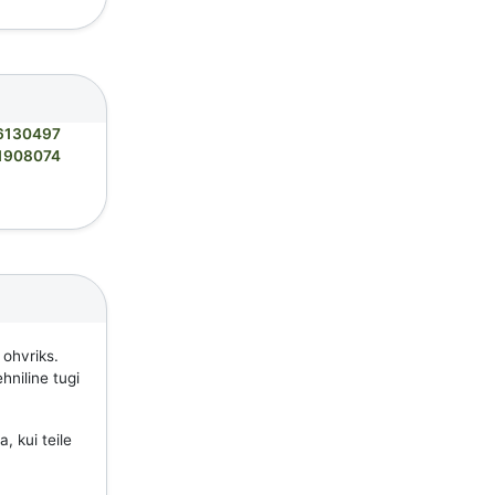
6130497
1908074
 ohvriks.
hniline tugi
, kui teile