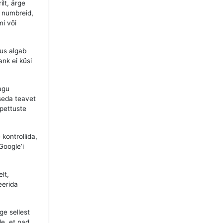
ilt, ärge
d numbreid,
mi või
lus algab
ank ei küsi
agu
seda teavet
 pettuste
kontrollida,
Google’i
lt,
eerida
ge sellest
le, et nad