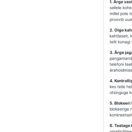
1. Ärge vas
sellele koh
millel pole 
proovib uues
2. Olge kah
kahtlaselt, 
teilt kunag
3. Ärge jag
pangamandaa
telefoni tee
ärahoidmise
4. Kontroll
kes teile he
otsinguga ko
5. Blokeeri
blokeerige 
konkreetsel
6. Teatage 
ametivõime. 