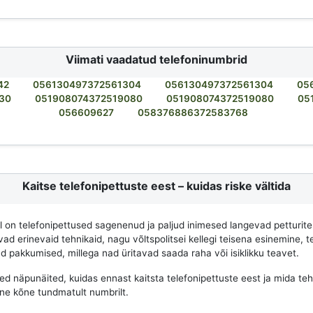
Viimati vaadatud telefoninumbrid
42
056130497372561304
056130497372561304
05
30
051908074372519080
051908074372519080
05
056609627
058376886372583768
Kaitse telefonipettuste eest – kuidas riske vältida
al on telefonipettused sagenenud ja paljud inimesed langevad petturite
d erinevaid tehnikaid, nagu võltspolitsei kellegi teisena esinemine, te
ad pakkumised, millega nad üritavad saada raha või isiklikku teavet.
d näpunäited, kuidas ennast kaitsta telefonipettuste eest ja mida teha
ane kõne tundmatult numbrilt.