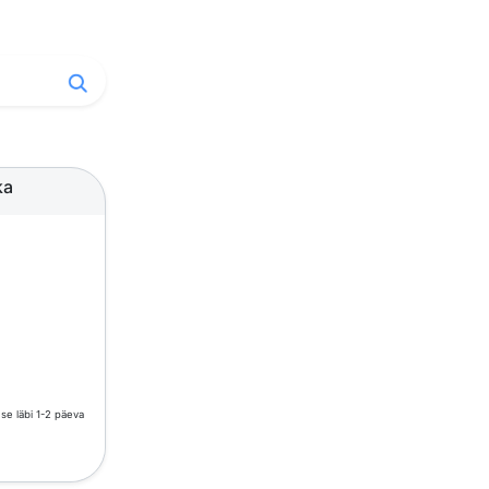
ka
e läbi 1-2 päeva