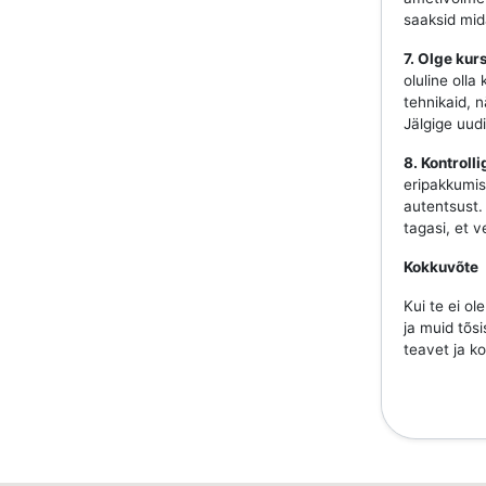
saaksid mida
7. Olge ku
oluline olla
tehnikaid, 
Jälgige uudi
8. Kontrolli
eripakkumis
autentsust. 
tagasi, et 
Kokkuvõte
Kui te ei ol
ja muid tõsi
teavet ja ko