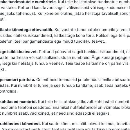
take tundmatutele numbritele.
Kui teile helistatakse tundmatult numbr
e vastake. Petturid kasutavad sageli välismaiseid või isegi kodumaisei
teie jaoks tähendust. Kui kõne on oluline, jätab helistaja tavaliselt sõnu
ti.
tlaste kõnedega ettevaatlik.
Kui vastate tundmatule numbrile ja vest
küsides näiteks isikuandmeid, katkestage kohe toru. Politsei ega teie p
i telefoni teel pangamandaate ega muud tundlikku teavet.
age isiklikku teavet.
Petturid püüavad sageli hankida isikuandmeid, n
te, aadresse või sotsiaalkindlustuse numbreid. Ärge kunagi jagage 
l, isegi kui helistaja tundub veenev. Teie teabe kaitsmine on parim viis
ks.
ige numbri päritolu.
On mitmeid teenuseid ja rakendusi, mille abil saate 
listas. Kui numbrit ei tunne ja see tundub kahtlane, saab seda näiteks 
ntrollida.
 kahtlased numbrid.
Kui teile helistatakse jätkuvalt kahtlastelt numbrite
need oma telefoni seadetes. Enamikul nutitelefonidel on võimalus blok
t numbrilt saabuvad kõned, et need sind edaspidi ei segaks.
kahtlastest kõnedest.
Kui saate kõne, mis näib olevat kelmus, teavita
Saate sellistest pettustest teatada politseile või tarbijakaitseorganite