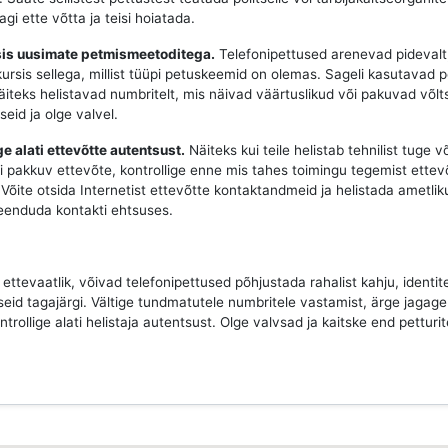
gi ette võtta ja teisi hoiatada.
rsis uusimate petmismeetoditega.
Telefonipettused arenevad pidevalt
 kursis sellega, millist tüüpi petuskeemid on olemas. Sageli kasutavad p
näiteks helistavad numbritelt, mis näivad väärtuslikud või pakuvad võlt
seid ja olge valvel.
ge alati ettevõtte autentsust.
Näiteks kui teile helistab tehnilist tuge v
i pakkuv ettevõte, kontrollige enne mis tahes toimingu tegemist ettev
Võite otsida Internetist ettevõtte kontaktandmeid ja helistada ametlik
veenduda kontakti ehtsuses.
e ettevaatlik, võivad telefonipettused põhjustada rahalist kahju, identi
seid tagajärgi. Vältige tundmatutele numbritele vastamist, ärge jagage 
ntrollige alati helistaja autentsust. Olge valvsad ja kaitske end petturit