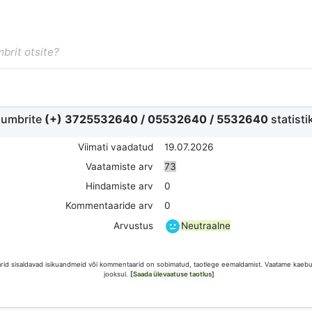
umbrite
(+) 3725532640
/
05532640
/
5532640
statisti
Viimati vaadatud
19.07.2026
Vaatamiste arv
73
Hindamiste arv
0
Kommentaaride arv
0
Neutraalne
Arvustus
id sisaldavad isikuandmeid või kommentaarid on sobimatud, taotlege eemaldamist. Vaatame kaebus
jooksul.
[Saada ülevaatuse taotlus]