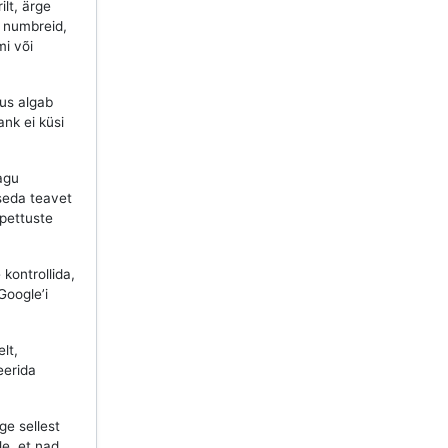
ilt, ärge
d numbreid,
mi või
lus algab
ank ei küsi
agu
seda teavet
 pettuste
kontrollida,
Google’i
lt,
eerida
ge sellest
le, et nad