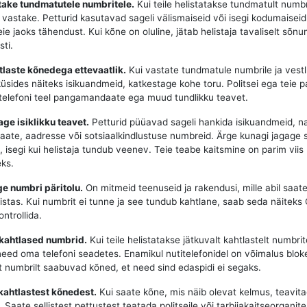
take tundmatutele numbritele.
Kui teile helistatakse tundmatult numbr
e vastake. Petturid kasutavad sageli välismaiseid või isegi kodumaisei
teie jaoks tähendust. Kui kõne on oluline, jätab helistaja tavaliselt sõnu
ti.
tlaste kõnedega ettevaatlik.
Kui vastate tundmatule numbrile ja vest
küsides näiteks isikuandmeid, katkestage kohe toru. Politsei ega teie p
i telefoni teel pangamandaate ega muud tundlikku teavet.
age isiklikku teavet.
Petturid püüavad sageli hankida isikuandmeid, n
te, aadresse või sotsiaalkindlustuse numbreid. Ärge kunagi jagage 
l, isegi kui helistaja tundub veenev. Teie teabe kaitsmine on parim viis
ks.
ige numbri päritolu.
On mitmeid teenuseid ja rakendusi, mille abil saate 
listas. Kui numbrit ei tunne ja see tundub kahtlane, saab seda näiteks 
ntrollida.
 kahtlased numbrid.
Kui teile helistatakse jätkuvalt kahtlastelt numbrite
need oma telefoni seadetes. Enamikul nutitelefonidel on võimalus blok
t numbrilt saabuvad kõned, et need sind edaspidi ei segaks.
kahtlastest kõnedest.
Kui saate kõne, mis näib olevat kelmus, teavita
Saate sellistest pettustest teatada politseile või tarbijakaitseorganite