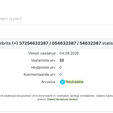
mbrite
(+) 37254632387
/
054632387
/
54632387
statis
Viimati vaadatud
04.08.2026
Vaatamiste arv
39
Hindamiste arv
0
Kommentaaride arv
0
Neutraalne
Arvustus
id sisaldavad isikuandmeid või kommentaarid on sobimatud, taotlege eemaldamist. Vaatame kaebus
jooksul.
[Saada ülevaatuse taotlus]