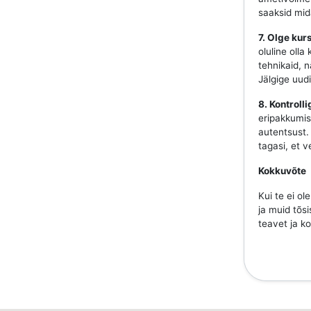
saaksid mida
7. Olge ku
oluline olla
tehnikaid, 
Jälgige uudi
8. Kontrolli
eripakkumis
autentsust. 
tagasi, et 
Kokkuvõte
Kui te ei ol
ja muid tõsi
teavet ja ko