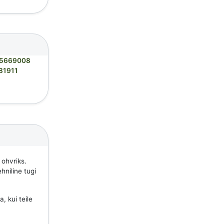
5669008
81911
 ohvriks.
hniline tugi
, kui teile