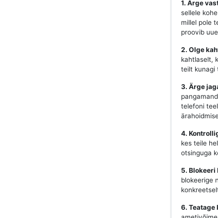
1. Ärge vas
sellele koh
millel pole 
proovib uues
2. Olge kah
kahtlaselt, 
teilt kunag
3. Ärge jag
pangamandaa
telefoni tee
ärahoidmise
4. Kontroll
kes teile he
otsinguga ko
5. Blokeeri
blokeerige 
konkreetsel
6. Teatage 
ametivõime. 