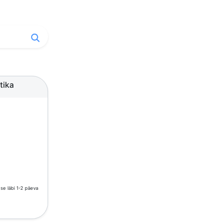
tika
e läbi 1-2 päeva