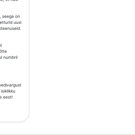
, seega on
etturid uusi
steenuseid.
õi
õtte
ul numbril
teedivargust
isiklikku
e eest!