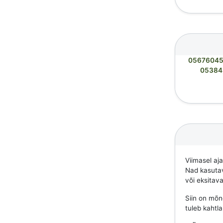
05676045
05384
Viimasel aj
Nad kasutava
või eksitav
Siin on mõne
tuleb kahtl