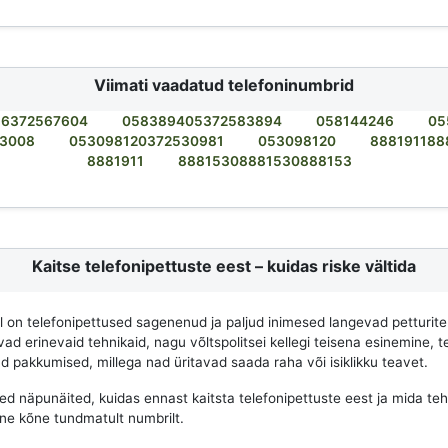
Viimati vaadatud telefoninumbrid
6372567604
058389405372583894
058144246
05
3008
053098120372530981
053098120
888191188
8881911
88815308881530888153
Kaitse telefonipettuste eest – kuidas riske vältida
al on telefonipettused sagenenud ja paljud inimesed langevad petturite
d erinevaid tehnikaid, nagu võltspolitsei kellegi teisena esinemine, te
ad pakkumised, millega nad üritavad saada raha või isiklikku teavet.
d näpunäited, kuidas ennast kaitsta telefonipettuste eest ja mida teha
ane kõne tundmatult numbrilt.