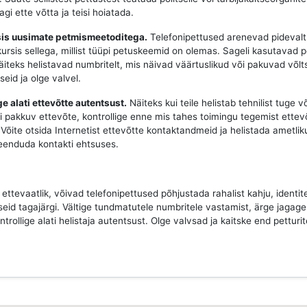
gi ette võtta ja teisi hoiatada.
rsis uusimate petmismeetoditega.
Telefonipettused arenevad pidevalt
 kursis sellega, millist tüüpi petuskeemid on olemas. Sageli kasutavad p
näiteks helistavad numbritelt, mis näivad väärtuslikud või pakuvad võlt
seid ja olge valvel.
ge alati ettevõtte autentsust.
Näiteks kui teile helistab tehnilist tuge v
i pakkuv ettevõte, kontrollige enne mis tahes toimingu tegemist ettev
Võite otsida Internetist ettevõtte kontaktandmeid ja helistada ametlik
veenduda kontakti ehtsuses.
e ettevaatlik, võivad telefonipettused põhjustada rahalist kahju, identi
seid tagajärgi. Vältige tundmatutele numbritele vastamist, ärge jagage 
ntrollige alati helistaja autentsust. Olge valvsad ja kaitske end petturit