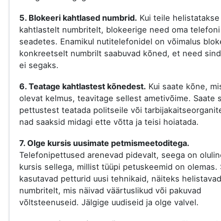
5. Blokeeri kahtlased numbrid.
Kui teile helistatakse
kahtlastelt numbritelt, blokeerige need oma telefoni
seadetes. Enamikul nutitelefonidel on võimalus blok
konkreetselt numbrilt saabuvad kõned, et need sind
ei segaks.
6. Teatage kahtlastest kõnedest.
Kui saate kõne, mi
olevat kelmus, teavitage sellest ametivõime. Saate s
pettustest teatada politseile või tarbijakaitseorganit
nad saaksid midagi ette võtta ja teisi hoiatada.
7. Olge kursis uusimate petmismeetoditega.
Telefonipettused arenevad pidevalt, seega on olulin
kursis sellega, millist tüüpi petuskeemid on olemas. 
kasutavad petturid uusi tehnikaid, näiteks helistava
numbritelt, mis näivad väärtuslikud või pakuvad
võltsteenuseid. Jälgige uudiseid ja olge valvel.