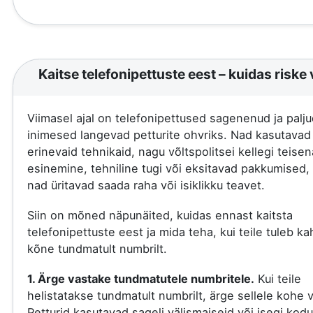
Kaitse telefonipettuste eest – kuidas riske 
Viimasel ajal on telefonipettused sagenenud ja palju
inimesed langevad petturite ohvriks. Nad kasutavad
erinevaid tehnikaid, nagu võltspolitsei kellegi teisen
esinemine, tehniline tugi või eksitavad pakkumised, 
nad üritavad saada raha või isiklikku teavet.
Siin on mõned näpunäited, kuidas ennast kaitsta
telefonipettuste eest ja mida teha, kui teile tuleb ka
kõne tundmatult numbrilt.
1. Ärge vastake tundmatutele numbritele.
Kui teile
helistatakse tundmatult numbrilt, ärge sellele kohe 
Petturid kasutavad sageli välismaiseid või isegi kod