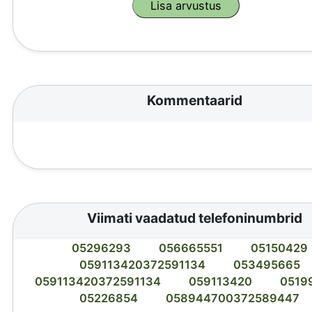
Kommentaarid
Viimati vaadatud telefoninumbrid
05296293
056665551
05150429
059113420372591134
053495665
059113420372591134
059113420
0519
05226854
058944700372589447