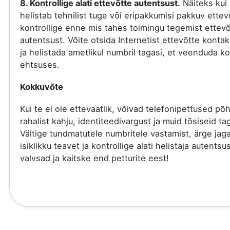
8. Kontrollige alati ettevõtte autentsust.
Näiteks kui 
helistab tehnilist tuge või eripakkumisi pakkuv ettev
kontrollige enne mis tahes toimingu tegemist ettevõ
autentsust. Võite otsida Internetist ettevõtte kont
ja helistada ametlikul numbril tagasi, et veenduda ko
ehtsuses.
Kokkuvõte
Kui te ei ole ettevaatlik, võivad telefonipettused põ
rahalist kahju, identiteedivargust ja muid tõsiseid tag
Vältige tundmatutele numbritele vastamist, ärge jag
isiklikku teavet ja kontrollige alati helistaja autentsu
valvsad ja kaitske end petturite eest!