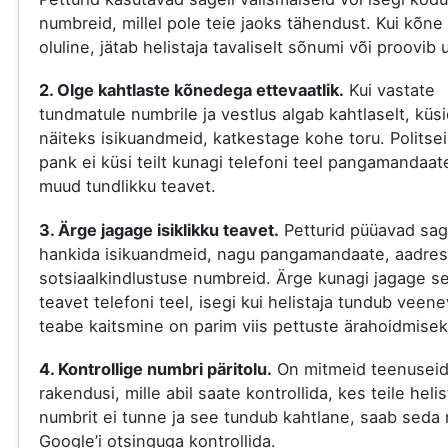
numbreid, millel pole teie jaoks tähendust. Kui kõne
oluline, jätab helistaja tavaliselt sõnumi või proovib 
2. Olge kahtlaste kõnedega ettevaatlik.
Kui vastate
tundmatule numbrile ja vestlus algab kahtlaselt, küs
näiteks isikuandmeid, katkestage kohe toru. Politsei
pank ei küsi teilt kunagi telefoni teel pangamandaat
muud tundlikku teavet.
3. Ärge jagage isiklikku teavet.
Petturid püüavad sag
hankida isikuandmeid, nagu pangamandaate, aadres
sotsiaalkindlustuse numbreid. Ärge kunagi jagage s
teavet telefoni teel, isegi kui helistaja tundub veene
teabe kaitsmine on parim viis pettuste ärahoidmisek
4. Kontrollige numbri päritolu.
On mitmeid teenuseid
rakendusi, mille abil saate kontrollida, kes teile helis
numbrit ei tunne ja see tundub kahtlane, saab seda 
Google’i otsinguga kontrollida.