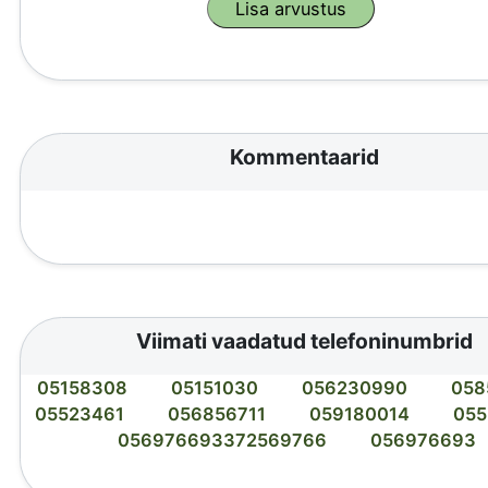
Kommentaarid
Viimati vaadatud telefoninumbrid
05158308
05151030
056230990
058
05523461
056856711
059180014
05
056976693372569766
056976693