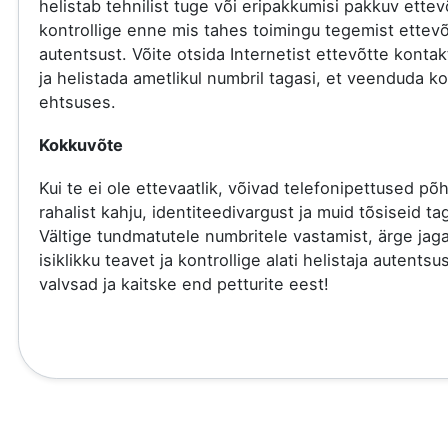
helistab tehnilist tuge või eripakkumisi pakkuv ettev
kontrollige enne mis tahes toimingu tegemist ettevõ
autentsust. Võite otsida Internetist ettevõtte kont
ja helistada ametlikul numbril tagasi, et veenduda ko
ehtsuses.
Kokkuvõte
Kui te ei ole ettevaatlik, võivad telefonipettused põ
rahalist kahju, identiteedivargust ja muid tõsiseid tag
Vältige tundmatutele numbritele vastamist, ärge jag
isiklikku teavet ja kontrollige alati helistaja autentsu
valvsad ja kaitske end petturite eest!