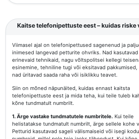
Kaitse telefonipettuste eest – kuidas riske 
Viimasel ajal on telefonipettused sagenenud ja palju
inimesed langevad petturite ohvriks. Nad kasutavad
erinevaid tehnikaid, nagu võltspolitsei kellegi teisen
esinemine, tehniline tugi või eksitavad pakkumised, 
nad üritavad saada raha või isiklikku teavet.
Siin on mõned näpunäited, kuidas ennast kaitsta
telefonipettuste eest ja mida teha, kui teile tuleb ka
kõne tundmatult numbrilt.
1. Ärge vastake tundmatutele numbritele.
Kui teile
helistatakse tundmatult numbrilt, ärge sellele kohe 
Petturid kasutavad sageli välismaiseid või isegi kod
numbreid, millel pole teie jaoks tähendust. Kui kõne