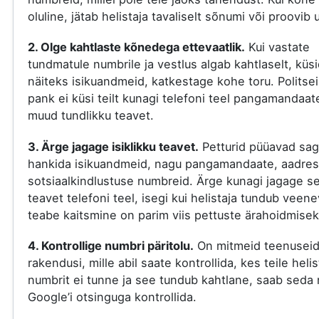
oluline, jätab helistaja tavaliselt sõnumi või proovib 
2. Olge kahtlaste kõnedega ettevaatlik.
Kui vastate
tundmatule numbrile ja vestlus algab kahtlaselt, küs
näiteks isikuandmeid, katkestage kohe toru. Politsei
pank ei küsi teilt kunagi telefoni teel pangamandaat
muud tundlikku teavet.
3. Ärge jagage isiklikku teavet.
Petturid püüavad sag
hankida isikuandmeid, nagu pangamandaate, aadres
sotsiaalkindlustuse numbreid. Ärge kunagi jagage s
teavet telefoni teel, isegi kui helistaja tundub veene
teabe kaitsmine on parim viis pettuste ärahoidmisek
4. Kontrollige numbri päritolu.
On mitmeid teenuseid
rakendusi, mille abil saate kontrollida, kes teile helis
numbrit ei tunne ja see tundub kahtlane, saab seda 
Google’i otsinguga kontrollida.