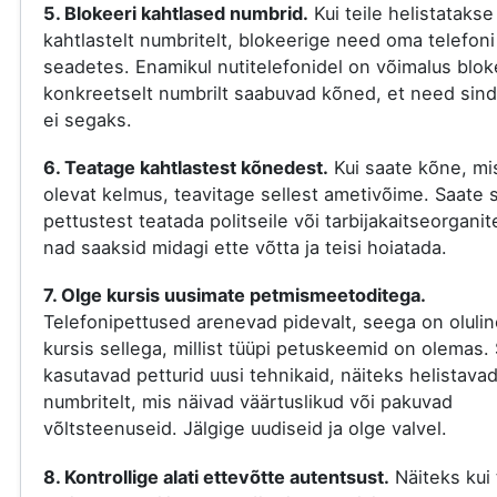
5. Blokeeri kahtlased numbrid.
Kui teile helistatakse
kahtlastelt numbritelt, blokeerige need oma telefoni
seadetes. Enamikul nutitelefonidel on võimalus blok
konkreetselt numbrilt saabuvad kõned, et need sind
ei segaks.
6. Teatage kahtlastest kõnedest.
Kui saate kõne, mi
olevat kelmus, teavitage sellest ametivõime. Saate s
pettustest teatada politseile või tarbijakaitseorganit
nad saaksid midagi ette võtta ja teisi hoiatada.
7. Olge kursis uusimate petmismeetoditega.
Telefonipettused arenevad pidevalt, seega on olulin
kursis sellega, millist tüüpi petuskeemid on olemas. 
kasutavad petturid uusi tehnikaid, näiteks helistava
numbritelt, mis näivad väärtuslikud või pakuvad
võltsteenuseid. Jälgige uudiseid ja olge valvel.
8. Kontrollige alati ettevõtte autentsust.
Näiteks kui 